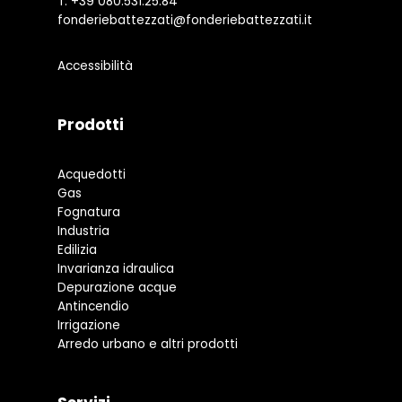
T.
+39 080.531.25.84
fonderiebattezzati@fonderiebattezzati.it
Accessibilità
Prodotti
Acquedotti
Gas
Fognatura
Industria
Edilizia
Invarianza idraulica
Depurazione acque
Antincendio
Irrigazione
Arredo urbano e altri prodotti