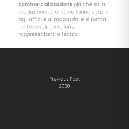
commercializzazione
più che sulla
produzione. Le officine fanno spazio
agli uffici e ai magazzini e si forma
un Team di consulenti,
rappresentanti e tecnici.
Previous Post
2020