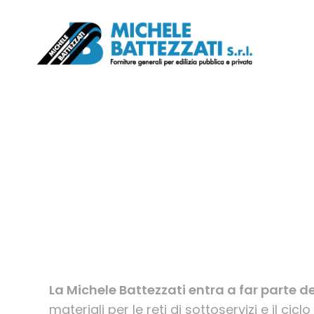
Skip
to
main
content
La Michele Battezzati entra a far parte d
materiali per le reti di sottoservizi e il cic