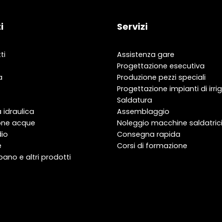
i
Servizi
ti
Assistenza gare
Progettazione esecutiva
a
Produzione pezzi speciali
Progettazione impianti di irri
Saldatura
 idraulica
Assemblaggio
one acque
Noleggio macchine saldatric
dio
Consegna rapida
e
Corsi di formazione
bano e altri prodotti