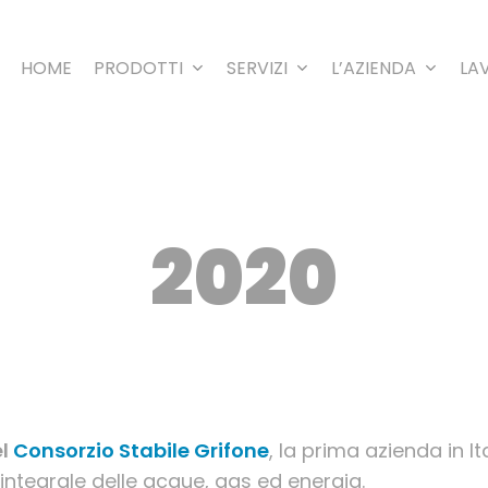
HOME
PRODOTTI
SERVIZI
L’AZIENDA
LA
2020
el
Consorzio Stabile Grifone
, la prima azienda in It
lo integrale delle acque, gas ed energia.